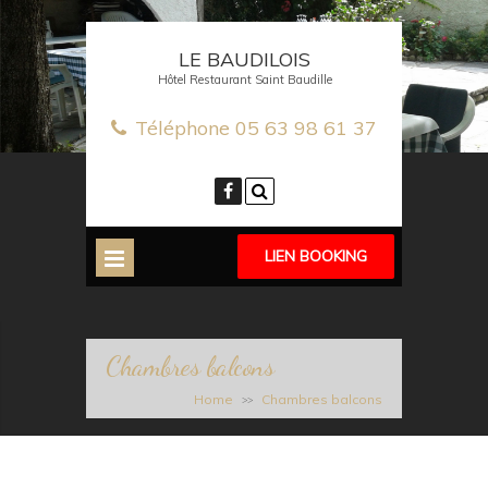
LE BAUDILOIS
Hôtel Restaurant Saint Baudille
Téléphone
05 63 98 61 37
LIEN BOOKING
Chambres balcons
Home
Chambres balcons
>>